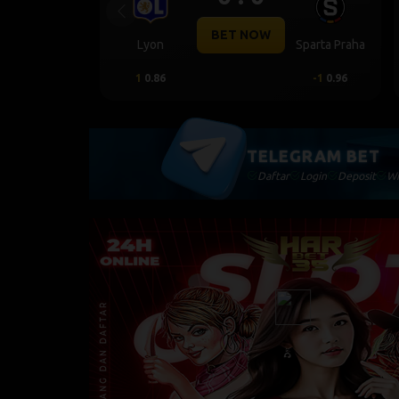
Previous
BET NOW
BET NOW
Union 
Mjallby
Bodo Glimt
Gill
-0.5
0.99
0.75
0.82
-0.7
TELEGRAM BET
Daftar
Login
Deposit
Wi