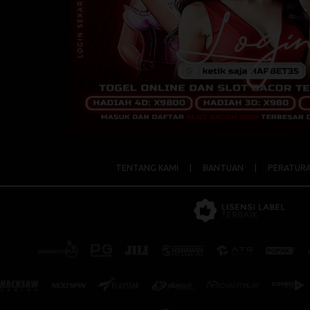
TENTANG KAMI
|
BANTUAN
|
PERATUR