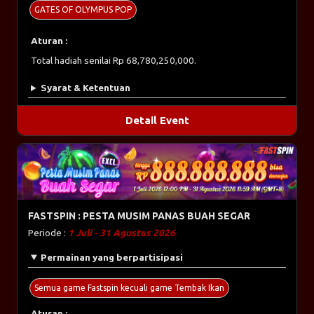
GATES OF OLYMPUS POP
Aturan :
Total hadiah senilai Rp 68,780,250,000.
Syarat & Ketentuan
Detail Event
FASTSPIN : PESTA MUSIM PANAS BUAH SEGAR
Periode :
1 Juli - 31 Agustus 2026
Permainan yang berpartisipasi
Semua game Fastspin kecuali game Tembak Ikan
Aturan :