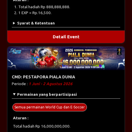
Total hadiah Rp 888,888,888.
1 EXP = Rp.16,500.
Syarat & Ketentuan
Detail Event
CMD: PESTAPORA PIALA DUNIA
Periode :
1 Juni - 2 Agustus 2026
Permainan yang berpartisipasi
Semua permainan World Cup dan E-Soccer
Aturan :
Total hadiah Rp 16,000,000,000.