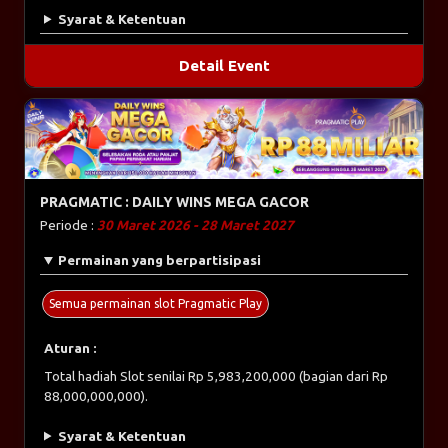
Syarat & Ketentuan
Detail Event
PRAGMATIC : DAILY WINS MEGA GACOR
Periode :
30 Maret 2026 - 28 Maret 2027
Permainan yang berpartisipasi
Semua permainan slot Pragmatic Play
Aturan :
Total hadiah Slot senilai Rp 5,983,200,000 (bagian dari Rp
88,000,000,000).
Syarat & Ketentuan