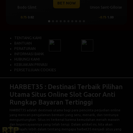
BET NOW
Bodo Glimt
Union Saint-Gilloise
0.75
0.82
-0.75
1.00
TENTANG KAMI
BANTUAN
PERATURAN
INFORMASI BANK
HUBUNGI KAMI
KEBIJAKAN PRIVASI
PERSETUJUAN COOKIES
HARBET35 : Destinasi Terbaik Pilihan
Utama Situs Online Slot Gacor Anti
Rungkap Bayaran Tertinggi
HARBET35 adalah destinasi utama bagi para pencinta perjudian online
yang mencari pengalaman bermain yang seru, menarik, dan tentunya
menguntungkan. Situs ini terkenal karena kemudahan meraih maxwin
dan kepercayaannya yang telah teruji. Dalam artikel ini, kita akan
menjelajahi lebih dalam tentang mengapa
harbet35
menjadi situs yang