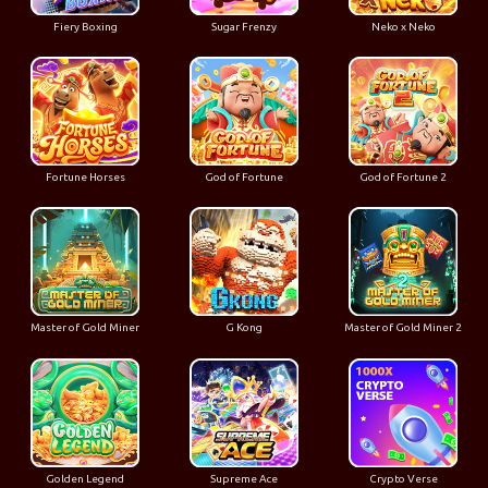
Fiery Boxing
Sugar Frenzy
Neko x Neko
Fortune Horses
God of Fortune
God of Fortune 2
Master of Gold Miner
G Kong
Master of Gold Miner 2
Golden Legend
Supreme Ace
Crypto Verse