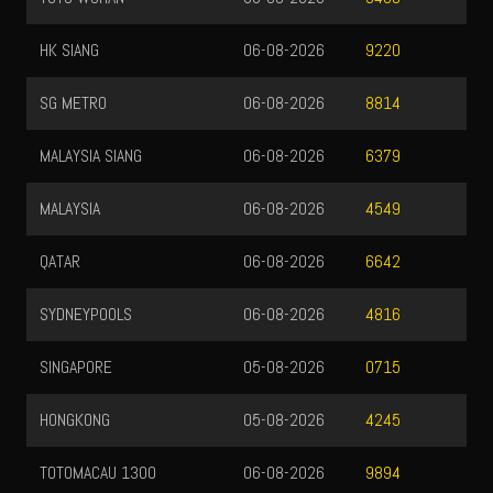
TOTOMACAU 1900
06-08-2026
20
5843
TOTOMACAU 2200
06-08-2026
14
3064
TOTOMACAU 0000
06-08-2026
79
2153
49
42
16
15
45
94