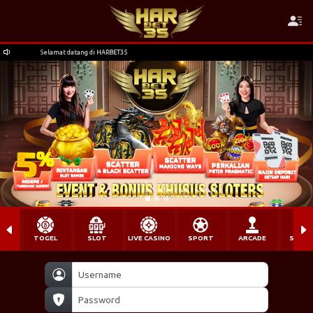
elamat datang di HARBET35
Selamat datang di HARBET35
TOGEL
SLOT
LIVE CASINO
SPORT
ARCADE
SABU