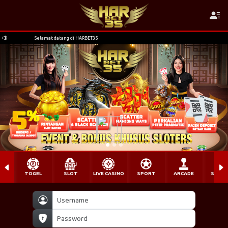
Selamat datang di HARBET35
TOGEL
SLOT
LIVE CASINO
SPORT
ARCADE
SABU