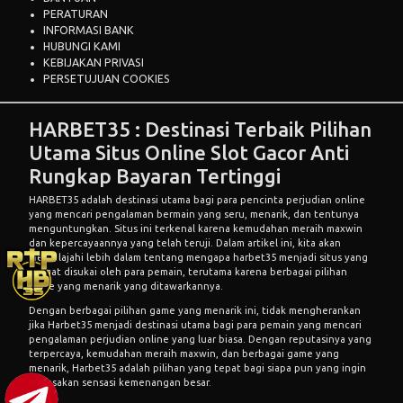
PERATURAN
INFORMASI BANK
HUBUNGI KAMI
KEBIJAKAN PRIVASI
PERSETUJUAN COOKIES
HARBET35 : Destinasi Terbaik Pilihan
Utama Situs Online Slot Gacor Anti
Rungkap Bayaran Tertinggi
HARBET35 adalah destinasi utama bagi para pencinta perjudian online
yang mencari pengalaman bermain yang seru, menarik, dan tentunya
menguntungkan. Situs ini terkenal karena kemudahan meraih maxwin
dan kepercayaannya yang telah teruji. Dalam artikel ini, kita akan
menjelajahi lebih dalam tentang mengapa
harbet35
menjadi situs yang
sangat disukai oleh para pemain, terutama karena berbagai pilihan
game yang menarik yang ditawarkannya.
Dengan berbagai pilihan game yang menarik ini, tidak mengherankan
jika Harbet35 menjadi destinasi utama bagi para pemain yang mencari
pengalaman perjudian online yang luar biasa. Dengan reputasinya yang
terpercaya, kemudahan meraih maxwin, dan berbagai game yang
menarik, Harbet35 adalah pilihan yang tepat bagi siapa pun yang ingin
merasakan sensasi kemenangan besar.