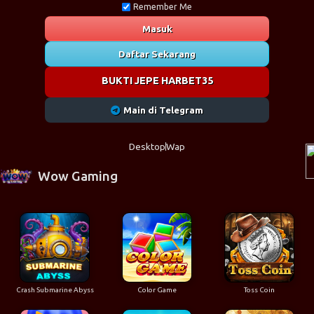
Remember Me
Masuk
Daftar Sekarang
BUKTI JEPE HARBET35
Main di Telegram
Desktop
Wap
Wow Gaming
Crash Submarine Abyss
Color Game
Toss Coin