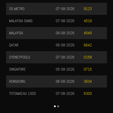
SG METRO
07-08-2026
9123
MALAYSIA SIANG
07-08-2026
4519
MALAYSIA
06-08-2026
4549
QATAR
06-08-2026
6642
SYDNEYPOOLS
07-08-2026
0158
SINGAPORE
05-08-2026
0715
HONGKONG
06-08-2026
3634
TOTOMACAU 1300
07-08-2026
6300