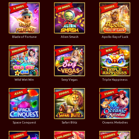
Blade of Fortune
Alien Smash
Apollo Ray of Luck
Wild Wet Win
Sexy Vegas
Triple Happiness
Space Conquest
Safari Blitz
Oceanic Melodies