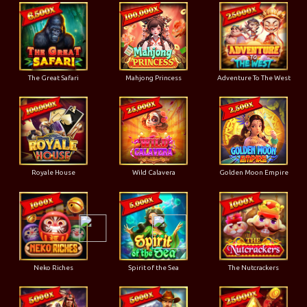
The Great Safari
Mahjong Princess
Adventure To The West
Royale House
Wild Calavera
Golden Moon Empire
Neko Riches
Spirit of the Sea
The Nutcrackers