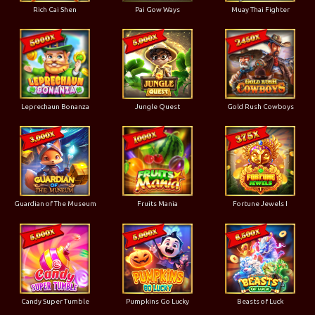
Rich Cai Shen
Pai Gow Ways
Muay Thai Fighter
Leprechaun Bonanza
Jungle Quest
Gold Rush Cowboys
Guardian of The Museum
Fruits Mania
Fortune Jewels I
Candy Super Tumble
Pumpkins Go Lucky
Beasts of Luck