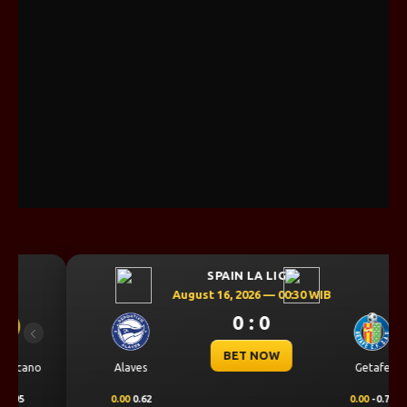
SPAIN LA LIGA
August 16, 2026 — 00:30 WIB
0 : 0
Previous
Next
BET NOW
Alaves
Getafe
0.00
0.62
0.00
-0.72