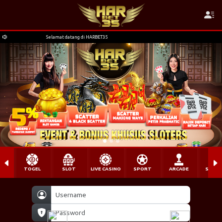
Selamat datang di HARBET35
TOGEL
SLOT
LIVE CASINO
SPORT
ARCADE
SABU