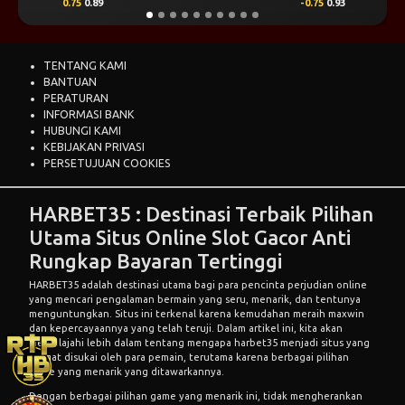
0.75
0.89
-0.75
0.93
TENTANG KAMI
BANTUAN
PERATURAN
INFORMASI BANK
HUBUNGI KAMI
KEBIJAKAN PRIVASI
PERSETUJUAN COOKIES
HARBET35 : Destinasi Terbaik Pilihan
Utama Situs Online Slot Gacor Anti
Rungkap Bayaran Tertinggi
HARBET35 adalah destinasi utama bagi para pencinta perjudian online
yang mencari pengalaman bermain yang seru, menarik, dan tentunya
menguntungkan. Situs ini terkenal karena kemudahan meraih maxwin
dan kepercayaannya yang telah teruji. Dalam artikel ini, kita akan
menjelajahi lebih dalam tentang mengapa
harbet35
menjadi situs yang
sangat disukai oleh para pemain, terutama karena berbagai pilihan
game yang menarik yang ditawarkannya.
Dengan berbagai pilihan game yang menarik ini, tidak mengherankan