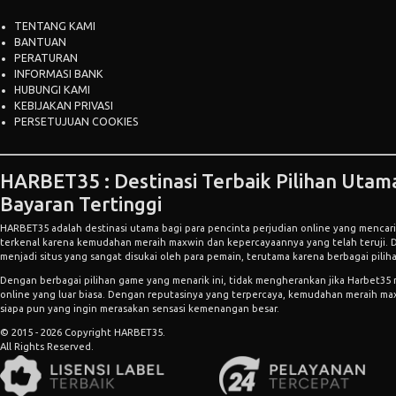
TENTANG KAMI
BANTUAN
PERATURAN
INFORMASI BANK
HUBUNGI KAMI
KEBIJAKAN PRIVASI
PERSETUJUAN COOKIES
HARBET35 : Destinasi Terbaik Pilihan Utama
Bayaran Tertinggi
HARBET35 adalah destinasi utama bagi para pencinta perjudian online yang mencar
terkenal karena kemudahan meraih maxwin dan kepercayaannya yang telah teruji. Da
menjadi situs yang sangat disukai oleh para pemain, terutama karena berbagai pil
Dengan berbagai pilihan game yang menarik ini, tidak mengherankan jika Harbet35
online yang luar biasa. Dengan reputasinya yang terpercaya, kemudahan meraih max
siapa pun yang ingin merasakan sensasi kemenangan besar.
© 2015 - 2026 Copyright HARBET35.
All Rights Reserved.