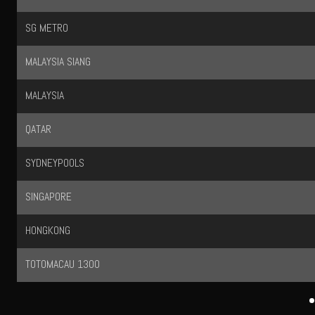
SG METRO
MALAYSIA SIANG
MALAYSIA
QATAR
SYDNEYPOOLS
SINGAPORE
HONGKONG
TOTOMACAU 1300