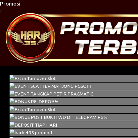
Promosi
EVENT SCATTER 
EVENT SCATTER M
Syarat dan Ketentuan :
EVENT TANGKAP 
Syarat dan Ketentuan :
BONUS R
1. EVENT BERLAKU 1 X 24 JAM dari Scatter turun.
2. Untuk Claim hubungin kami via LIVECHAT / Grup Telegram HARBE
Syarat dan Ketentuan :
BONUS RIN
1. EVENT BERLAKU 1 X 24 JAM dari Scatter turun.
3. Maksimal Claim 3x per-hari dan tidak bisa digabung dengan bonus /
2. Untuk Claim hubungin kami via LIVECHAT / Grup Telegram HARBE
Syarat dan Ketentuan :
BONUS POST BUKTI 
1. EVENT BERLAKU 1 X 24 JAM dari Scatter turun.
4. Screenshoot ketika mendapatkan Scatter dan jangan di lanjutkan 
3. Maksimal Claim 3x per-hari dan tidak bisa digabung dengan bonus /
2. Untuk Claim hubungin kami via LIVECHAT / Grup Telegram HARBE
Syarat dan Ketentuan :
DEPOSIT 
1. Bonus Deposit berlaku hanya untuk Permainan SLOT.
5. Setiap pemain wajib melakukan Screenshoot scatter hitam (tidak 
4. Screenshoot ketika mendapatkan Scatter dan jangan di lanjutkan 
3. Maksimal Claim 3x per-hari dan tidak bisa digabung dengan bonus /
2. Bonus hanya dapat diclaim 3 (tiga) kali dalam 1 hari (1 IP).