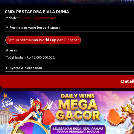
CMD: PESTAPORA PIALA DUNIA
Periode :
1 Juni - 2 Agustus 2026
Permainan yang berpartisipasi
Semua permainan World Cup dan E-Soccer
Aturan :
Total hadiah Rp 16,000,000,000.
Syarat & Ketentuan
Detai