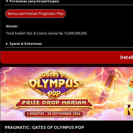
Permainan yang berpartisipasi
Semua permainan Pragmatic Play
Aturan :
Total hadiah Slot & Casino senilai Rp 15,000,000,000.
Syarat & Ketentuan
Detai
PRAGMATIC : GATES OF OLYMPUS POP