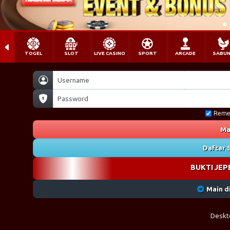
TOGEL
SLOT
LIVE CASINO
SPORT
ARCADE
SABU
Reme
Ma
Daftar 
BUKTI JEP
Main d
Deskt