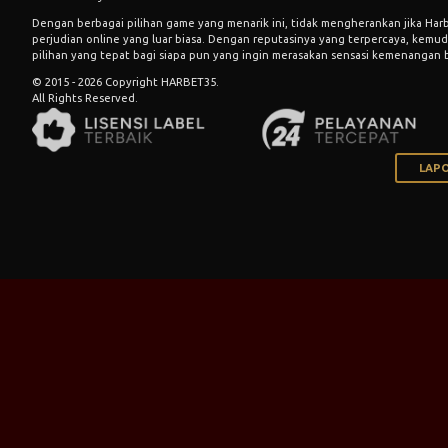
Dengan berbagai pilihan game yang menarik ini, tidak mengherankan jika Ha
perjudian online yang luar biasa. Dengan reputasinya yang terpercaya, kem
pilihan yang tepat bagi siapa pun yang ingin merasakan sensasi kemenangan b
© 2015 - 2026 Copyright HARBET35.
All Rights Reserved.
LAPO