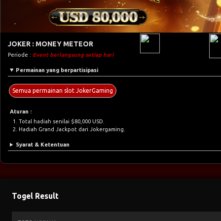
JOKER : MONEY METEOR
Periode :
Event berlangsung setiap hari
Permainan yang berpartisipasi
Semua permainan slot JokerGaming
Aturan :
Total hadiah senilai $80,000 USD.
Hadiah Grand Jackpot dari Jokergaming.
Syarat & Ketentuan
Togel Result