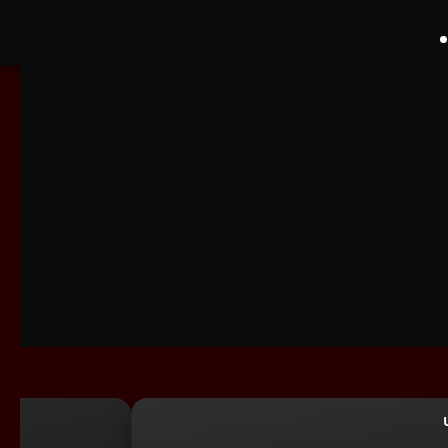
UEFA EUROPA LE
August 7, 20