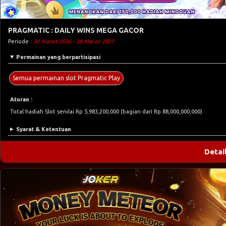
PRAGMATIC : DAILY WINS MEGA GACOR
Periode :
30 Maret 2026 - 28 Maret 2027
Permainan yang berpartisipasi
Semua permainan slot Pragmatic Play
Aturan :
Total hadiah Slot senilai Rp 5,983,200,000 (bagian dari Rp 88,000,000,000).
Syarat & Ketentuan
Detai