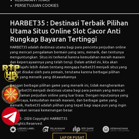
PERSETUJUAN COOKIES
HARBET35 : Destinasi Terbaik Pilihan
Utama Situs Online Slot Gacor Anti
Rungkap Bayaran Tertinggi
HARBET35 adalah destinasi utama bagi para pencinta perjudian online
yang mencari pengalaman bermain yang seru, menarik, dan tentunya
menguntungkan. Situs ini terkenal karena kemudahan meraih maxwin
dan kepercayaannya yang telah teruji. Dalam artikel ini, kita akan
menjelajahi lebih dalam tentang mengapa
harbet35
menjadi situs yang
sangat disukai oleh para pemain, terutama karena berbagai pilihan
game yang menarik yang ditawarkannya.
Dengan berbagai pilihan game yang menarik ini, tidak mengherankan
jika Harbet35 menjadi destinasi utama bagi para pemain yang mencari
pengalaman perjudian online yang luar biasa. Dengan reputasinya yang
terpercaya, kemudahan meraih maxwin, dan berbagai game yang
menarik, Harbet35 adalah pilihan yang tepat bagi siapa pun yang ingin
merasakan sensasi kemenangan besar.
© 2015 - 2026 Copyright HARBET35.
All Rights Reserved.
LAPOR PUSAT