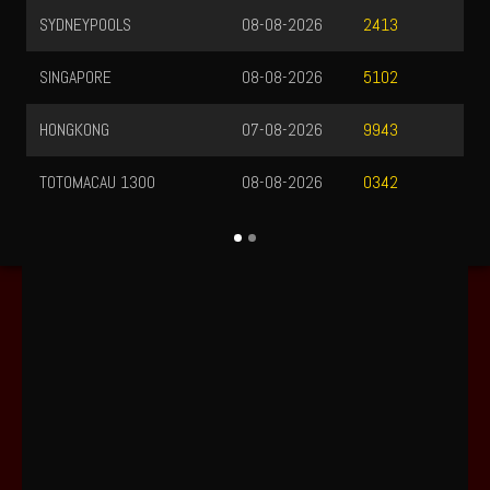
SYDNEYPOOLS
08-08-2026
2413
SINGAPORE
08-08-2026
5102
HONGKONG
07-08-2026
9943
TOTOMACAU 1300
08-08-2026
0342