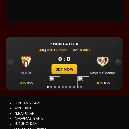
SPAIN LA LIGA
August 16, 2026 — 00:30 WIB
0 : 0
Previous
Next
BET NOW
lecano
Alaves
Getafe
.95
0.00
0.62
0.00
-0.72
TENTANG KAMI
BANTUAN
PERATURAN
INFORMASI BANK
HUBUNGI KAMI
KEBIJAKAN PRIVASI