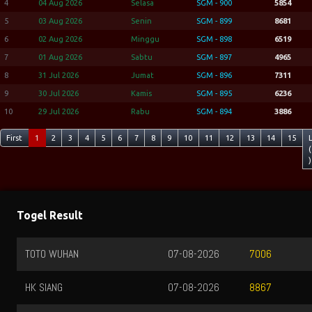
4
04 Aug 2026
Selasa
SGM - 900
5854
5
03 Aug 2026
Senin
SGM - 899
8681
6
02 Aug 2026
Minggu
SGM - 898
6519
7
01 Aug 2026
Sabtu
SGM - 897
4965
8
31 Jul 2026
Jumat
SGM - 896
7311
9
30 Jul 2026
Kamis
SGM - 895
6236
10
29 Jul 2026
Rabu
SGM - 894
3886
First
1
2
3
4
5
6
7
8
9
10
11
12
13
14
15
(
)
Togel Result
TOTO WUHAN
07-08-2026
7006
HK SIANG
07-08-2026
8867