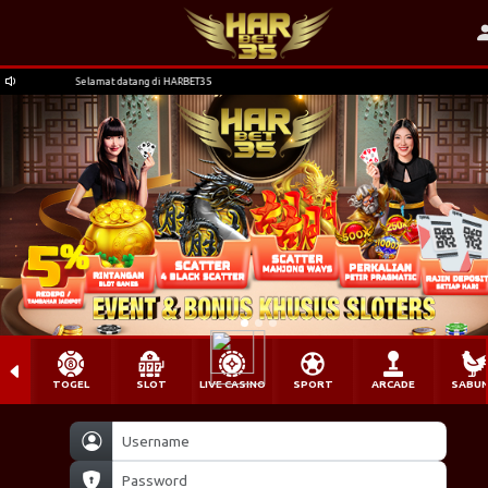
Selamat datang di HARBET35
TOGEL
SLOT
LIVE CASINO
SPORT
ARCADE
SABU