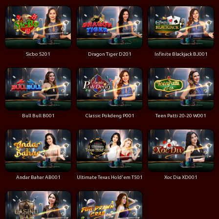
Sicbo S201
Dragon Tiger D201
Infinite Blackjack BJ001
Bull Bull B001
Classic Pokdeng P001
Teen Patti 20-20 W001
Andar Bahar AB001
Ultimate Texas Hold'em T501
Xoc Dia XD001