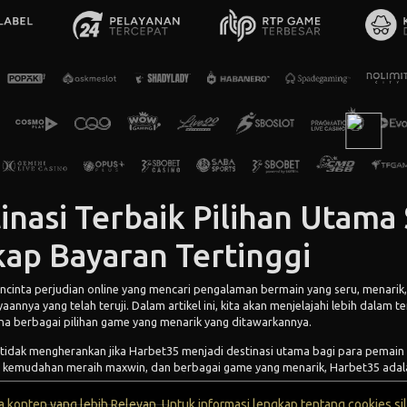
nasi Terbaik Pilihan Utama 
ap Bayaran Tertinggi
cinta perjudian online yang mencari pengalaman bermain yang seru, menarik, 
nya yang telah teruji. Dalam artikel ini, kita akan menjelajahi lebih dalam
ena berbagai pilihan game yang menarik yang ditawarkannya.
, tidak mengherankan jika Harbet35 menjadi destinasi utama bagi para pemain
, kemudahan meraih maxwin, dan berbagai game yang menarik, Harbet35 adalah
 konten yang lebih Relevan. Untuk informasi lengkap tentang cookies sil