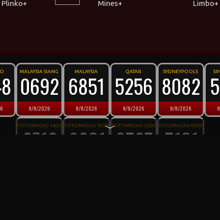
Plinko+
Mines+
Limbo+
RO
MALAYSIA SIANG
MALAYSIA
QATAR
SYDNEYPOOLS
SI
48
0692
6851
5256
8082
5
26
9/8/2026
8/8/2026
8/8/2026
9/8/2026
8
TOTOMACAU 1600
TOTOMACAU 1900
TOTOMACAU 2200
TOTOMACAU 0000
0712
9031
6525
5131
9/8/2026
8/8/2026
8/8/2026
9/8/2026