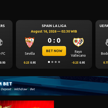
SPAIN LA LIGA
UEF
August 17, 2026 — 02:30 WIB
0 : 0
BET NOW
Kaira
afe
Celta Vigo
Osasuna
0.67
0.25
0.76
-0.25
-0.86
0.0
M BET
Deposit
Withdraw
Bet