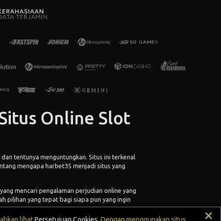
Situs Online Slot
dan tentunya menguntungkan. Situs ini terkenal
 tentang mengapa
harbet35
menjadi situs yang
 yang mencari pengalaman perjudian online yang
 pilihan yang tepat bagi siapa pun yang ingin
×
ahkan lihat
Persetujuan Cookies
. Dengan menggunakan situs