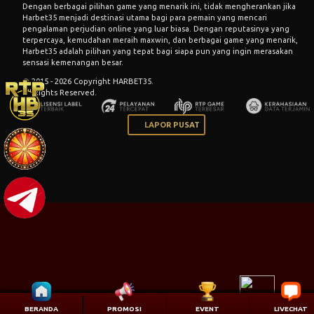
Dengan berbagai pilihan game yang menarik ini, tidak mengherankan jika
Harbet35 menjadi destinasi utama bagi para pemain yang mencari
pengalaman perjudian online yang luar biasa. Dengan reputasinya yang
terpercaya, kemudahan meraih maxwin, dan berbagai game yang menarik,
Harbet35 adalah pilihan yang tepat bagi siapa pun yang ingin merasakan
sensasi kemenangan besar.
© 2015 - 2026 Copyright HARBET35.
All Rights Reserved.
LAPOR PUSAT
BERANDA
PROMOSI
EVENT
LIVECHAT