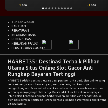
-1
0.96
-0.5
0.95
TENTANG KAMI
BANTUAN
PERATURAN
INFORMASI BANK
HUBUNGI KAMI
KEBIJAKAN PRIVASI
PERSETUJUAN COOKIES
HARBET35 : Destinasi Terbaik Pilihan
Utama Situs Online Slot Gacor Anti
Rungkap Bayaran Tertinggi
HARBET35 adalah destinasi utama bagi para pencinta perjudian online yang
mencari pengalaman bermain yang seru, menarik, dan tentunya
menguntungkan. Situs ini terkenal karena kemudahan meraih maxwin dan
kepercayaannya yang telah teruji. Dalam artikel ini, kita akan menjelajahi
lebih dalam tentang mengapa
harbet35
menjadi situs yang sangat disukai
oleh para pemain, terutama karena berbagai pilihan game yang menarik yang
ditawarkannya.