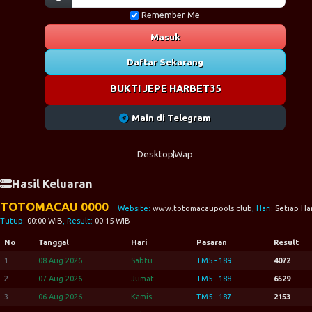
Remember Me
Masuk
Daftar Sekarang
BUKTI JEPE HARBET35
Main di Telegram
Desktop
Wap
Hasil Keluaran
TOTOMACAU 0000
Website:
www.totomacaupools.club
, Hari:
Setiap Har
Tutup:
00:00 WIB
, Result:
00:15 WIB
No
Tanggal
Hari
Pasaran
Result
1
08 Aug 2026
Sabtu
TM5 - 189
4072
2
07 Aug 2026
Jumat
TM5 - 188
6529
3
06 Aug 2026
Kamis
TM5 - 187
2153