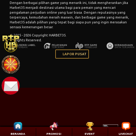
Dengan berbagai pilihan game yang menarik ini, tidak mengherankan jika
Harbet35 menjadi destinasi utama bagi para pemain yang mencari
pengalaman perjudian online yang luar biasa. Dengan reputasinya yang
terpercaya, kemudahan meraih maxwin, dan berbagai game yang menarik,
Harbet35 adalah pilihan yang tepat bagi siapa pun yang ingin merasakan
sensasi kemenangan besar.
© 2015 - 2026 Copyright HARBET35.
All Rights Reserved.
LAPOR PUSAT
BERANDA
PROMOSI
EVENT
LIVECHAT