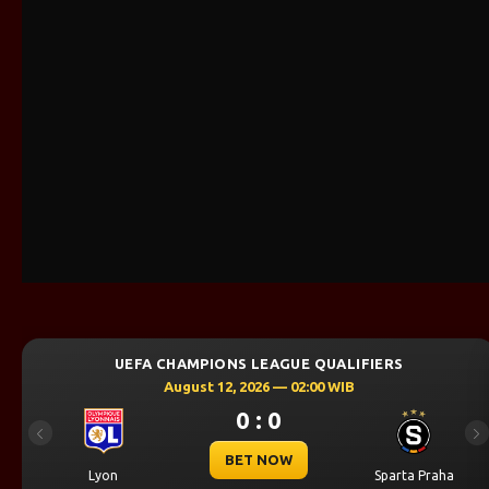
EAGUE QUALIFIERS
UEFA CHAMPIONS LE
26 — 02:00 WIB
August 12, 2026
: 0
0 : 
Previous
Ne
 NOW
BET N
Sparta Praha
SK Sturm Graz