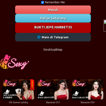
Remember Me
Masuk
Daftar Sekarang
BUKTI JEPE HARBET35
Main di Telegram
Desktop
Wap
All Games Lobby
Baccarat C01
Baccarat C05