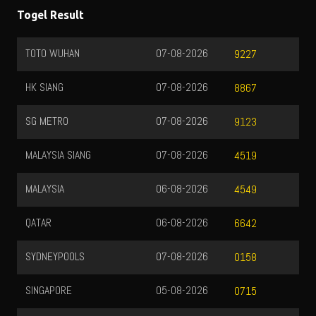
Togel Result
TOTO WUHAN
07-08-2026
9227
HK SIANG
07-08-2026
8867
SG METRO
07-08-2026
9123
MALAYSIA SIANG
07-08-2026
4519
MALAYSIA
06-08-2026
4549
QATAR
06-08-2026
6642
SYDNEYPOOLS
07-08-2026
0158
SINGAPORE
05-08-2026
0715